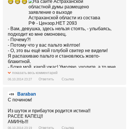
- Вам, девушка, здесь нельзя стоять, - улыбаясь,
подходит ко мне омоновец.
- Почему?!
- Потому что у вас пальто жёлтое!
- О, это вы ещё мой голубой свитер не видели!
Я распахиваю пальто и становлюсь жовто-
блакитной.
- Боже мой, какой ужас! Умоляю, уходите, а то мне
придется вас забрать...
показать весь комментарий
Ответить
Ссылка
06.10.2014 23:27
Baraban
+59
С почином!
Из шуток и прибауток родится истина!!
РАСЕЕ КАПЕЦ!!
АМИНЬ!!!
Ответить
Ссылка
06.10.2014 23:19