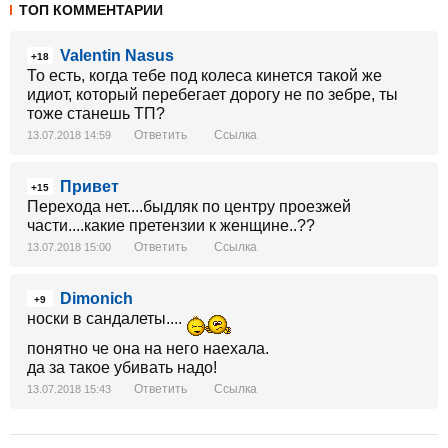
ТОП КОММЕНТАРИИ
Valentin Nasus
+18
То есть, когда тебе под колеса кинется такой же
идиот, который перебегает дорогу не по зебре, ты
тоже станешь ТП?
Ответить
Ссылка
13.07.2018 14:59
Привет
+15
Перехода нет....быдляк по центру проезжей
части....какие претензии к женщине..??
Ответить
Ссылка
13.07.2018 15:00
Dimonich
+9
носки в сандалеты....
понятно че она на него наехала.
да за такое убивать надо!
Ответить
Ссылка
13.07.2018 15:43