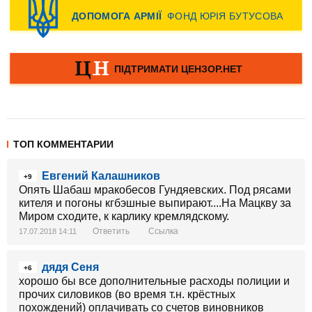
ТОП КОММЕНТАРИИ
Евгений Калашников
+9
Опять Шабаш мракобесов Гундяевских. Под рясами
кителя и погоны кгбэшные выпирают....На Мацкву за
Миром сходите, к карлику кремлядскому.
Ответить
Ссылка
17.07.2018 14:11
дядя Сеня
+6
хорошо бы все дополнительные расходы полиции и
прочих силовиков (во время т.н. крёстных
похождений) оплачивать со счетов виновников