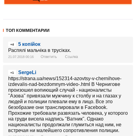
ТОП КОММЕНТАРИИ
5 копійок
+4
Распялі мальчіка в трусіках.
Ответить
Ссылка
21.07.2018 00:16
SergeLi
+1
https://strana.ua/news/152314-azovtsy-v-chernihove-
izdevalis-nad-bezdomnym-video-.html В Чернигове
произошел вопиющий случай - националисты
"Азова" привязали мужчину к столбу и на глазах у
людей и полиции плевали ему в лицо. Все это
безобразие они транслировали в Facebook.
Прохожие требовали развязать человека, у которого
на груди висела надпись "Ватник". Однако
националисты продолжали глумиться над ним, не
встречая ни малейшего сопротивления полиции.