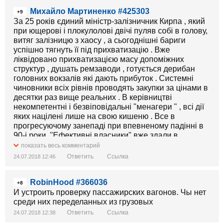
Михайло Мартиненко #425303
+9
За 25 років єдиний міністр-залізничник Кирпа , який
при ющерові і плокулолові двічі пуляв собі в голову,
витяг залізницю з хаосу , а сьогоднішні бариги
успішно тягнуть її під прихватизацію . Вже
ліквідовано прихватизацією масу допоміжних
структур , душать ремзаводи , готується дерибан
головних вокзалів які дають прибуток . Системні
чиновники всіх рівнів проводять закупки за цінами в
десятки раз вище реальних . В керівництві
некомпетентні і безвіповідальні "менагери " , всі дії
яких націлені лише на свою кишеню . Все в
прогресуючому занепаді при впевненому падінні в
90-і роки. "Ефективні власники" вже здали в
металолом 85% промпотенціалу країни , в т.ч.
показать весь комментарий
стратегічні підприємства , черга за залізницею , там
Ответить
Ссылка
24.07.2018 12:46
металу непочатий край роботи для клюєвих ,
кононенків , грановських і їм подібних . Країною
RobinHood #366036
правлять доларові мільярдери , тобто патологічні
+8
злодюги , місце яких тільки на нарах за колючкою .
И устроить проверку пассажирских вагонов. Чы нет
Це і є головною причиною , безвідповідальність то
среди них переделанных из грузовых
лише інструмент. А риба все таки гниє з голови.
Ответить
Ссылка
24.07.2018 12:38
Правда порохоботи ?