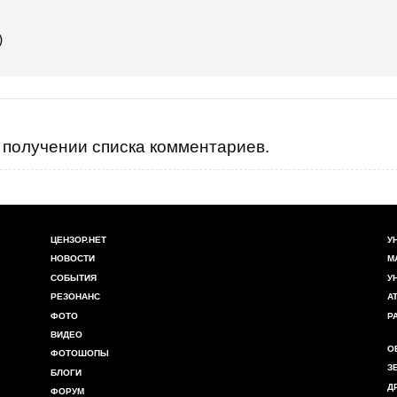
)
получении списка комментариев.
ЦЕНЗОР.НЕТ
У
НОВОСТИ
М
СОБЫТИЯ
У
РЕЗОНАНС
А
ФОТО
Р
ВИДЕО
О
ФОТОШОПЫ
З
БЛОГИ
Д
ФОРУМ