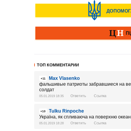
ТОП КОММЕНТАРИИ
Max Vlasenko
+11
фальшивые патриоты забравшиеся на вер
солдат
Ответить
Ссылка
05.01.2019 18:35
Tulku Rinpoche
+10
Україна, як спливаюча на поверхню океана 
Ответить
Ссылка
05.01.2019 18:28