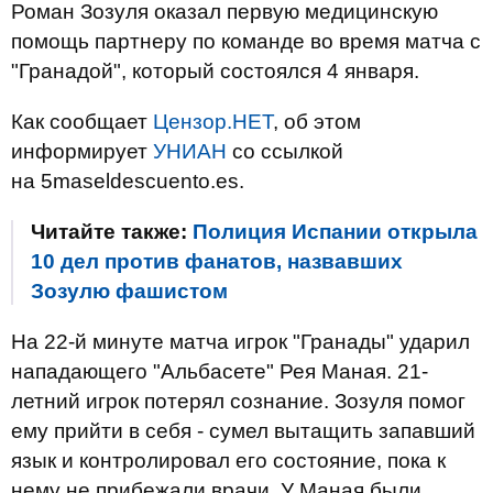
Роман Зозуля оказал первую медицинскую
помощь партнеру по команде во время матча с
"Гранадой", который состоялся 4 января.
Как сообщает
Цензор.НЕТ
, об этом
информирует
УНИАН
со ссылкой
на 5maseldescuento.es.
Читайте также:
Полиция Испании открыла
10 дел против фанатов, назвавших
Зозулю фашистом
На 22-й минуте матча игрок "Гранады" ударил
нападающего "Альбасете" Рея Маная. 21-
летний игрок потерял сознание. Зозуля помог
ему прийти в себя - сумел вытащить запавший
язык и контролировал его состояние, пока к
нему не прибежали врачи. У Маная были