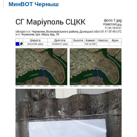
МинВОТ Черныш