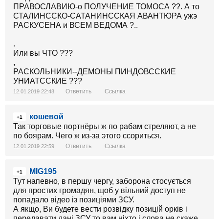
ПРАВОСЛАВИЮ-о ПОЛУЧЕНИЕ ТОМОСА ??. А то
СТАЛИНССКО-САТАНИНССКАЯ АВАНТЮРА ужэ
РАСКУСЕНА и ВСЕМ ВЕДОМА ?..
.
Или вы ЧТО ???
,
РАСКОЛЬНИКИ--ДЕМОНЫ ПИНДОВССКИЕ
УНИАТССКИЕ ???
Ответить
Ссылка
12.01.2019 22:48
кошевой
+1
Так торговые портнёры ж по рабам стреляют, а не
по боярам. Чего ж из-за этого ссориться.
Ответить
Ссылка
12.01.2019 22:59
MIG195
+1
Тут напевно, в першу чергу, заборона стосується
для простих громадян, щоб у вільний доступ не
попадало відео із позиціями ЗСУ.
А якщо, Ви будете вести розвідку позицій орків і
передавати дані ЗСУ то вам ніхто і слова не скаже.