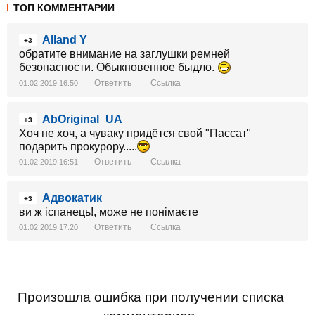
ТОП КОММЕНТАРИИ
Alland Y
+3
обратите внимание на заглушки ремней
безопасности. Обыкновенное быдло.
Ответить
Ссылка
01.02.2019 16:50
AbOriginal_UA
+3
Хоч не хоч, а чуваку придётся свой "Пассат"
подарить прокурору.....
Ответить
Ссылка
01.02.2019 16:51
Адвокатик
+3
ви ж іспанець!, може не понімаєте
Ответить
Ссылка
01.02.2019 17:20
Произошла ошибка при получении списка