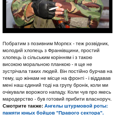
Побратим з позивним Морпєх - теж розвідник,
молодий хлопець з Франківщини, простий
хлопець із сільським корінням і з такою
високою моральною планкою - я ще не
зустрічала таких людей. Він постійно бурчав на
тему, що жінкам не місце на фронті - і віддавав
мені наш єдиний тоді на групу бронік, коли ми
очікували ворожого нападу. Коли чув про якесь
мародерство - був готовий прибити власноруч.
Смотрите также:
Ангелы штурмовой роты:
памяти юных бойцов "Правого сектора".