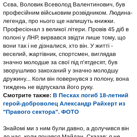
Сєва, Воловик Всеволод Валентинович, був
професійним військовим розвідником. Людина-
легенда, про нього ще напишуть книжки.
Професіонал з великої літери. Провів 45 діб в
полоні у ЛНР, вирвався звідти лише тому, що
вони так і не дізналися, хто він. У житті -
веселий, жартівник, спортсмен, виглядав
значно молодше за свої під п'ятдесят, був
зворушливо закоханий у значно молодшу
дружину... Коли він повернувся з полону, вона
тиждень не відпускала його руку.
Смотрите также:
В Песках погиб 18-летний
герой-доброволец Александр Райхерт из
"Правого сектора". ФОТО
Знайомі ми з ним були давно, а долучився він
до нас, коли почався Майдан. Сказав: я не