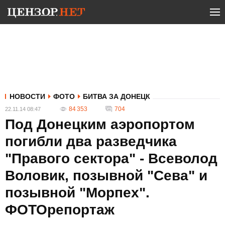
НОВОСТИ
ФОТО
БИТВА ЗА ДОНЕЦК
84 353
704
22.11.14 08:47
Под Донецким аэропортом
погибли два разведчика
"Правого сектора" - Всеволод
Воловик, позывной "Сева" и
позывной "Морпех".
ФОТОрепортаж