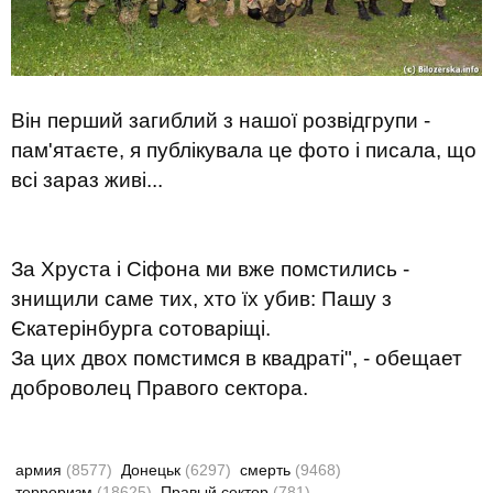
Він перший загиблий з нашої розвідгрупи -
пам'ятаєте, я публікувала це фото і писала, що
всі зараз живі...
За Хруста і Сіфона ми вже помстились -
знищили саме тих, хто їх убив: Пашу з
Єкатерінбурга сотоваріщі.
За цих двох помстимся в квадраті", - обещает
доброволец Правого сектора.
армия
(8577)
Донецьк
(6297)
смерть
(9468)
терроризм
(18625)
Правый сектор
(781)