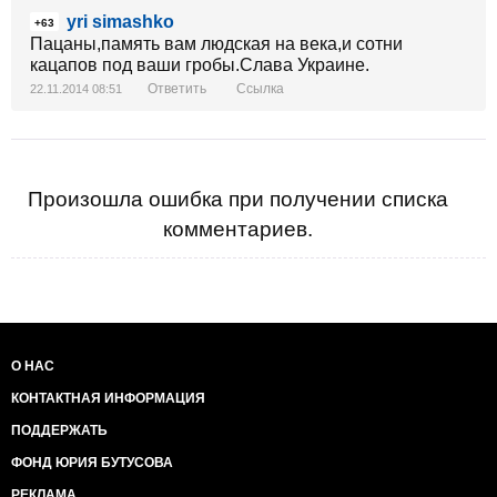
yri simashko
+63
Пацаны,память вам людская на века,и сотни
Слава Героям!
кацапов под ваши гробы.Слава Украине.
Ответить
Ссылка
22.11.2014 08:51
Произошла ошибка при получении списка
комментариев.
О НАС
КОНТАКТНАЯ ИНФОРМАЦИЯ
ПОДДЕРЖАТЬ
ФОНД ЮРИЯ БУТУСОВА
РЕКЛАМА