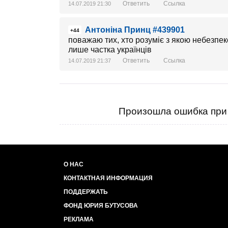
Ответить
Ссылка
14.07.2019 21:30
Антоніна Принц #439901
+44
поважаю тих, хто розуміє з якою небезпек
лише частка українців
Ответить
Ссылка
14.07.2019 21:37
Произошла ошибка при 
О НАС
КОНТАКТНАЯ ИНФОРМАЦИЯ
ПОДДЕРЖАТЬ
ФОНД ЮРИЯ БУТУСОВА
РЕКЛАМА