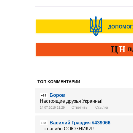
ТОП КОММЕНТАРИИ
Боров
+69
Настоящие друзья Украины!
Ответить
Ссылка
14.07.2019 21:29
Василий Граздич #439066
+58
....спасибо СОЮЗНИКИ !!