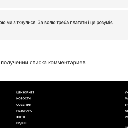
ою ми зіткнулися. За волю треба платити і це розуміє
получении списка комментариев.
ЦЕНЗОР.НЕТ
У
НОВОСТИ
М
СОБЫТИЯ
У
РЕЗОНАНС
А
ФОТО
Р
ВИДЕО
О