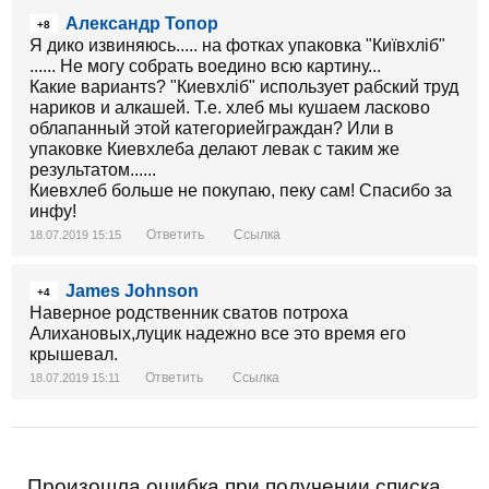
Александр Топор
+8
Я дико извиняюсь..... на фотках упаковка "Київхліб"
...... Не могу собрать воедино всю картину...
Какие вариантs? "Киевхліб" использует рабский труд
нариков и алкашей. Т.е. хлеб мы кушаем ласково
облапанный этой категориейграждан? Или в
упаковке Киевхлеба делают левак с таким же
результатом......
Киевхлеб больше не покупаю, пеку сам! Спасибо за
инфу!
Ответить
Ссылка
18.07.2019 15:15
James Johnson
+4
Наверное родственник сватов потроха
Алихановых,луцик надежно все это время его
крышевал.
Ответить
Ссылка
18.07.2019 15:11
Произошла ошибка при получении списка