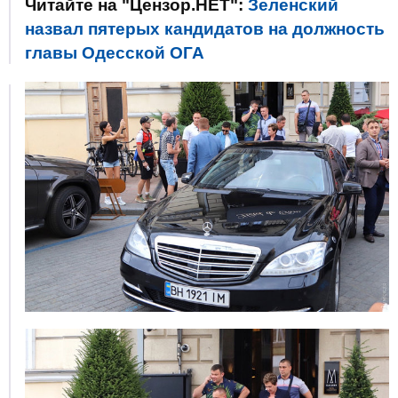
Читайте на "Цензор.НЕТ":
Зеленский
назвал пятерых кандидатов на должность
главы Одесской ОГА