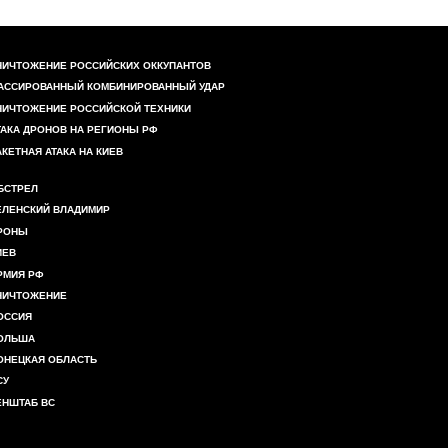
НИЧТОЖЕНИЕ РОССИЙСКИХ ОККУПАНТОВ
АССИРОВАННЫЙ КОМБИНИРОВАННЫЙ УДАР
НИЧТОЖЕНИЕ РОССИЙСКОЙ ТЕХНИКИ
ТАКА ДРОНОВ НА РЕГИОНЫ РФ
АКЕТНАЯ АТАКА НА КИЕВ
БСТРЕЛ
ЕЛЕНСКИЙ ВЛАДИМИР
РОНЫ
ИЕВ
РМИЯ РФ
НИЧТОЖЕНИЕ
ОССИЯ
ОЛЬША
ОНЕЦКАЯ ОБЛАСТЬ
СУ
ЕНШТАБ ВС