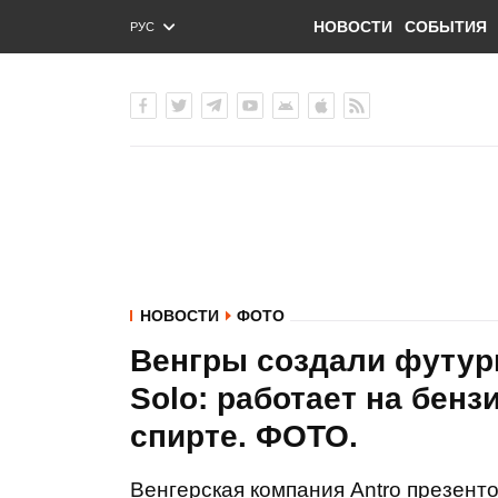
НОВОСТИ
СОБЫТИЯ
РУС
ENG
УКР
НОВОСТИ
ФОТО
Венгры создали футури
Solo: работает на бенз
спирте. ФОТО.
Венгерская компания Antro презенто