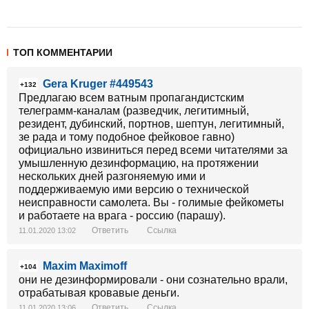
ТОП КОММЕНТАРИИ
Gera Kruger #449543
+132
Предлагаю всем ватным пропагандистским
телеграмм-каналам (разведчик, легитимный,
резидент, дубинский, портнов, шептун, легитимный,
зе рада и тому подобное фейковое гавно)
официально извиниться перед всеми читателями за
умышленную дезинформацию, на протяжении
нескольких дней разгоняемую ими и
поддерживаемую ими версию о технической
неисправности самолета. Вы - голимые фейкометы
и работаете на врага - россию (парашу).
Ответить
Ссылка
11.01.2020 13:02
Maxim Maximoff
+104
они не дезинформировали - они сознательно врали,
отрабатывая кровавые деньги.
Ответить
Ссылка
11.01.2020 13:06