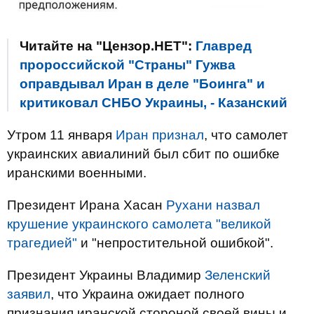
Читайте на "Цензор.НЕТ":
Главред
пророссийской "Страны" Гужва
оправдывал Иран в деле "Боинга" и
критиковал СНБО Украины, - Казанский
Утром 11 января
Иран признал
, что самолет
украинских авиалиний был сбит по ошибке
иранскими военными.
Президент Ирана Хасан
Рухани назвал
крушение украинского самолета "великой
трагедией"
и "непростительной ошибкой".
Президент Украины Владимир
Зеленский
заявил
, что Украина ожидает полного
признания иранской стороной своей вины и