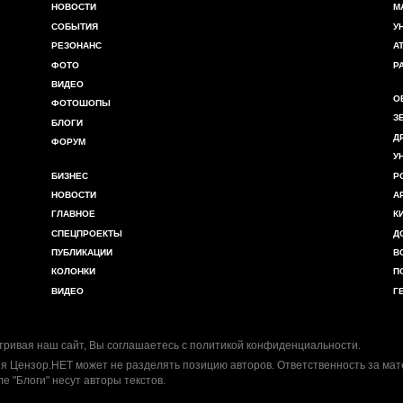
НОВОСТИ
М
СОБЫТИЯ
У
РЕЗОНАНС
А
ФОТО
Р
ВИДЕО
О
ФОТОШОПЫ
З
БЛОГИ
Д
ФОРУМ
У
БИЗНЕС
Р
НОВОСТИ
А
ГЛАВНОЕ
К
СПЕЦПРОЕКТЫ
Д
ПУБЛИКАЦИИ
В
КОЛОНКИ
П
ВИДЕО
Г
ривая наш сайт, Вы соглашаетесь с
политикой конфиденциальности
.
я Цензор.НЕТ может не разделять позицию авторов. Ответственность за ма
ле "Блоги" несут авторы текстов.