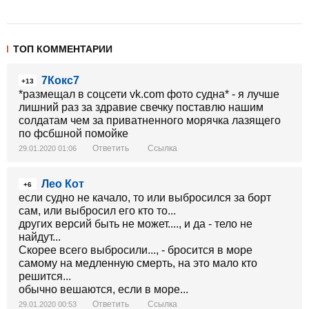
ТОП КОММЕНТАРИИ
7Кокс7
+13
*размещал в соцсети vk.com фото судна* - я лучше
лишний раз за здравие свечку поставлю нашим
солдатам чем за приватненного морячка лазящего
по фсбшной помойке
Ответить
Ссылка
29.01.2020 01:06
Лео Кот
+6
если судно не качало, то или выбросился за борт
сам, или выбросил его кто то...
других версий быть не может...., и да - тело не
найдут...
Скорее всего выбросили..., - бросится в море
самому на медленную смерть, на это мало кто
решится...
обычно вешаются, если в море...
Ответить
Ссылка
29.01.2020 00:53