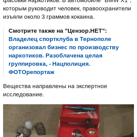
фасовки наркотиков. В автомобиле "BMW X1",
которым руководит человек, правоохранители
изъяли около 3 граммов кокаина.
Смотрите также на "Цензор.НЕТ":
Владелец спортклуба в Тернополе
организовал бизнес по производству
наркотиков. Разоблачена целая
группировка, - Нацполиция.
ФОТОрепортаж
Вещества направлены на экспертное
исследование.