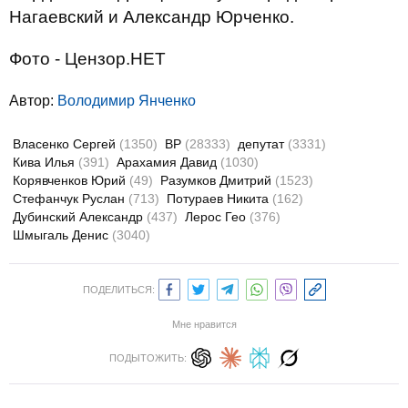
Нагаевский и Александр Юрченко.
Фото - Цензор.НЕТ
Автор:
Володимир Янченко
Власенко Сергей
(1350)
ВР
(28333)
депутат
(3331)
Кива Илья
(391)
Арахамия Давид
(1030)
Корявченков Юрий
(49)
Разумков Дмитрий
(1523)
Стефанчук Руслан
(713)
Потураев Никита
(162)
Дубинский Александр
(437)
Лерос Гео
(376)
Шмыгаль Денис
(3040)
ПОДЕЛИТЬСЯ:
Мне нравится
ПОДЫТОЖИТЬ: