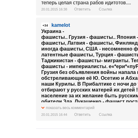
теперь целая страна рабов идитотов....
Ответить
Ссылка
20.01.2015 16:38
kamelot
+34
Украина -
фашисты.. Грузия - фашисты.. Япония 
фашисты, Латвия - фашисты, Финлянди
иногда фашисты, США - несомненно фа
латентные фашисты, Турция - фашисты
Таджикистан - фашисты- мигранты. Теп
фашисты - империалисты. е«*ери*«пу
Грузия без объявления войны напала
обстреливающие её Ю. Осетию и Абхаз
наши Курилы. В Прибалтике с ночи д
отбирают у русских матерей их детей 
население за их желание быть русским
обители Зла. Лукашенко - фашист пос
ли за крымских татар впрягаются. Кит
показать весь комментарий
когда проплывет по Амуру труп их враг
Ответить
Ссылка
20.01.2015 16:44
прибыльный и равноправный ЕвроАзий
который все хотят войти. Таджикиста
русских, а все деньги выводят из стра
не любят(неблагодарные !)