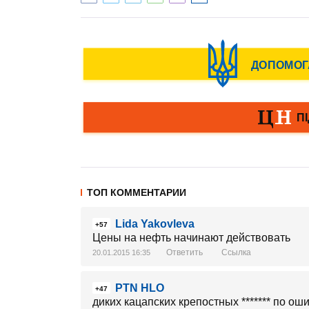
ТОП КОММЕНТАРИИ
Lida Yakovleva
+57
Цены на нефть начинают действовать
Ответить
Ссылка
20.01.2015 16:35
PTN HLO
+47
диких кацапских крепостных ******* по оши