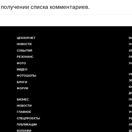
получении списка комментариев.
ре хрупкому, миролюбивому государству
ЦЕНЗОР.НЕТ
М
НОВОСТИ
У
СОБЫТИЯ
А
РЕЗОНАНС
Р
ФОТО
У
ВИДЕО
О
ФОТОШОПЫ
З
БЛОГИ
К
ФОРУМ
Д
БИЗНЕС
П
НОВОСТИ
А
ГЛАВНОЕ
У
СПЕЦПРОЕКТЫ
Р
ПУБЛИКАЦИИ
А
КОЛОНКИ
Д