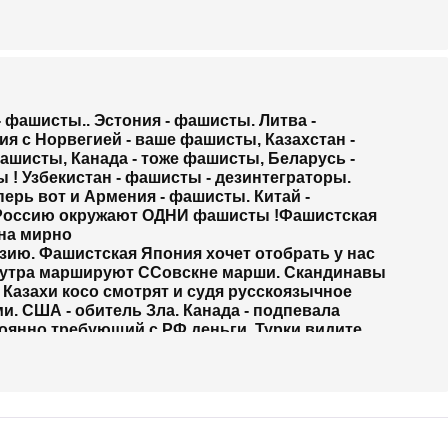
- фашисты.. Эстония - фашисты. Литва -
я с Норвегией - ваше фашисты, Казахстан -
шисты, Канада - тоже фашисты, Беларусь -
 ! Узбекистан - фашисты - дезинтеграторы.
ерь вот и Армения - фашисты. Китай -
Россию окружают ОДНИ фашисты !
Фашистская
 на мирно
ию. Фашистская Япония хочет отобрать у нас
о утра маршируют ССовскне марши. Скандинавы
! Казахи косо смотрят и судя русскоязычное
и. США - обитель Зла. Канада - подпевала
тоянно требующий с РФ деньги. Турки видите
айцы просто сидят на берегу Амура и ждут
а. Узбеки - фашисты, не хотят в наш
скнй союз, подрывая его имидж союза, в
н понаехали фашисты, воруют работу у
ны, которая их кормит. Армяне - русских солдат