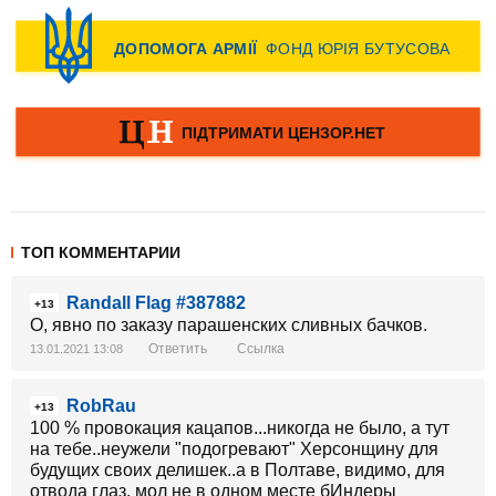
ТОП КОММЕНТАРИИ
Randall Flag #387882
+13
О, явно по заказу парашенских сливных бачков.
Ответить
Ссылка
13.01.2021 13:08
RobRau
+13
100 % провокация кацапов...никогда не было, а тут
на тебе..неужели "подогревают" Херсонщину для
будущих своих делишек..а в Полтаве, видимо, для
отвода глаз, мол не в одном месте бИндеры