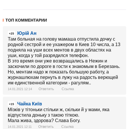
ТОП КОММЕНТАРИИ
Юрій Ан
+25
Там больная на голову мамаша отпустила дочку с
родной сестрой и ее ухажером в Киев 10 числа, а 13
подняла на уши всех ментов в двух областях на
уши, когда у той разрядился телефон.
В это время они уже возвращались в Нежин и
заскочили по дороге в гости к знакомым в Березань.
Но, ментам надо ж показать большую работу, а
журнашлюхам пернуть в лужу на радость верющей
им единственной категории - рагулям..
Ответить
Ссылка
14.01.2021 12:14
Чайка Київ
+15
Мізків у тітоньки стільки ж, скільки й у мами, яка
відпустила доньку з такою тіткою.
Мала жива, здорова? Слава Богу.
Ответить
Ссылка
14.01.2021 12:11