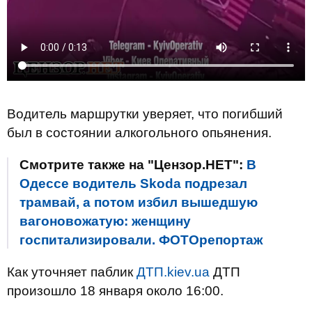
Водитель
маршрутки
уверяет
,
что
погибший
был
в
состоянии
алкогольного
опьянения.
Смотрите также на "Цензор.НЕТ":
В
Одессе водитель Skoda подрезал
трамвай, а потом избил вышедшую
вагоновожатую: женщину
госпитализировали. ФОТОрепортаж
Как уточняет паблик
ДТП.kiev.ua
ДТП
произошло 18 января около 16:00.