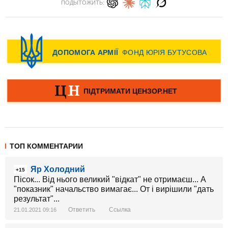
ПОДЫТОЖИТЬ:
ТОП КОММЕНТАРИИ
Яр Холодний
+15
Пісок... Від нього великий "відкат" не отримаєш... А
"показник" начальство вимагає... От і вирішили "дать
результат"...
Ответить
Ссылка
21.01.2021 09:16