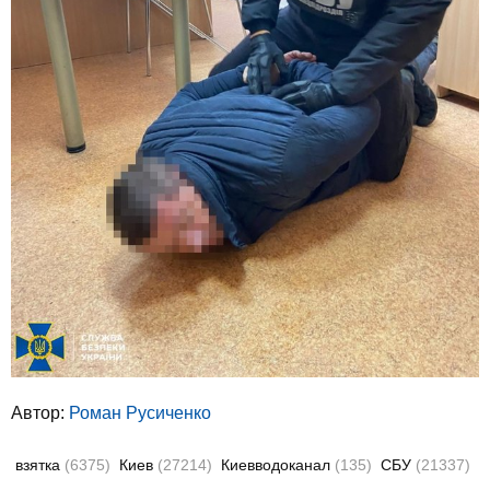
Автор:
Роман Русиченко
взятка
(6375)
Киев
(27214)
Киевводоканал
(135)
СБУ
(21337)