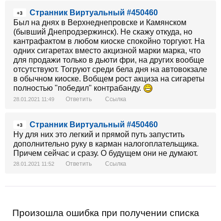
Странник Виртуальный #450460
+3
Был на днях в Верхнеднепровске и Камянском
(бывший Днепродзержинск). Не скажу откуда, но
кантрафактом в любом киоске спокойно торгуют. На
одних сигаретах вместо акцизной марки марка, что
для продажи только в дьюти фри, на других вообще
отсутствуют. Тогруют среди бела дня на автовокзале
в обычном киоске. Вобщем рост акциза на сигареты
полностью "победил" контрабанду.
Ответить
Ссылка
28.01.2021 11:49
Странник Виртуальный #450460
+3
Ну для них это легкий и прямой путь запустить
дополнительно руку в карман налогоплательщика.
Причем сейчас и сразу. О будущем они не думают.
Ответить
Ссылка
28.01.2021 11:52
Произошла ошибка при получении списка