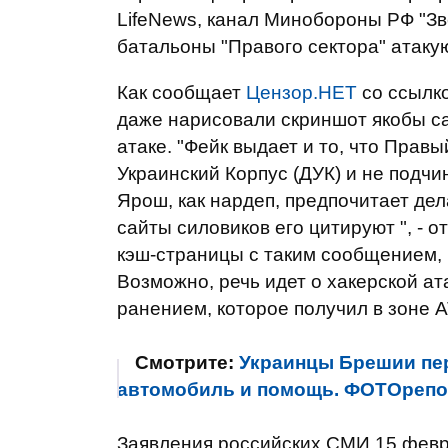
LifeNews, канал Минобороны РФ "Зве
батальоны "Правого сектора" атаку
Как сообщает
Цензор.НЕТ
со ссылк
даже нарисовали скриншот якобы 
атаке. "Фейк выдает и то, что Прав
Украинский Корпус (ДУК) и не подч
Ярош, как нардеп, предпочитает де
сайты силовиков его цитируют ", - 
кэш-страницы с таким сообщением, 
Возможно, речь идет о хакерской ат
ранением, которое получил в зоне 
Смотрите:
Украинцы Брешии пер
автомобиль и помощь. ФОТОрепо
Заявления российских СМИ 15 февр