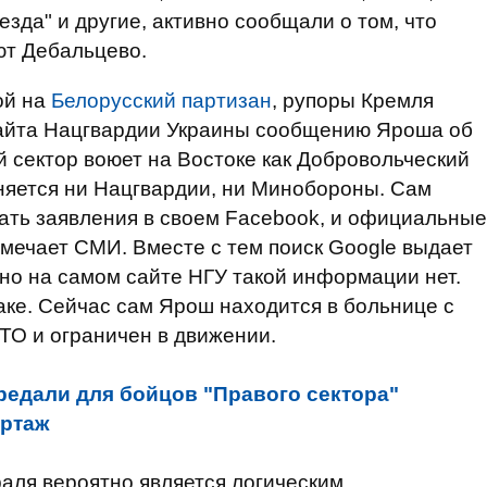
зда" и другие, активно сообщали о том, что
ют Дебальцево.
ой на
Белорусский партизан
, рупоры Кремля
сайта Нацгвардии Украины сообщению Яроша об
ый сектор воюет на Востоке как Добровольческий
иняется ни Нацгвардии, ни Минобороны. Сам
лать заявления в своем Facebook, и официальные
отмечает СМИ. Вместе с тем поиск Google выдает
но на самом сайте НГУ такой информации нет.
аке. Сейчас сам Ярош находится в больнице с
АТО и ограничен в движении.
едали для бойцов "Правого сектора"
ртаж
аля вероятно является логическим