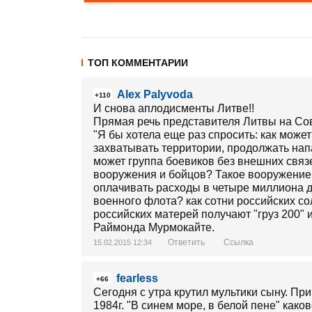
ТОП КОММЕНТАРИИ
Alex Palyvoda
+110
И снова аплодисменты Литве!!
Прямая речь представителя Литвы на Сов
"Я бы хотела еще раз спросить: как може
захватывать территории, продолжать нап
может группа боевиков без внешних связ
вооружения и бойцов? Такое вооружение, 
оплачивать расходы в четыре миллиона д
военного флота? как сотни российских сол
российских матерей получают "груз 200" и
Раймонда Мурмокайте.
Ответить
Ссылка
15.02.2015 12:34
fearless
+66
Сегодня с утра крутил мультики сыну. 
1984г. "В синем море, в белой пене" как