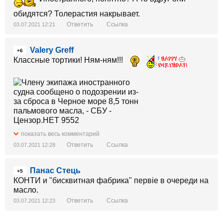
обидятся? Толерастия накрывает.
Ответить
Ссылка
03.07.2021 12:21
Valery Greff
+6
Классные тортики! Ням-ням!!!
показать весь комментарий
Ответить
Ссылка
03.07.2021 12:28
Панас Стець
+5
КОНТИ и "бисквитная фабрика" первіе в очереди на
масло.
Ответить
Ссылка
03.07.2021 12:23