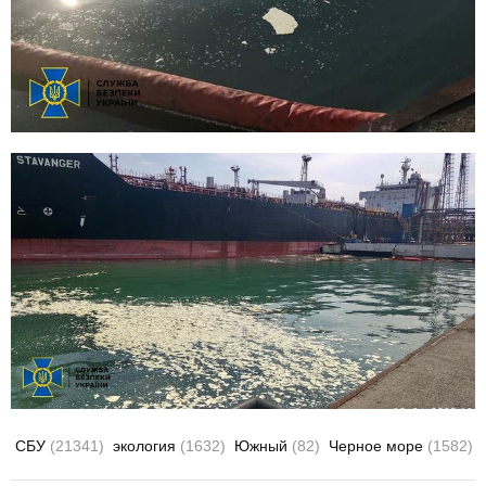
СБУ
(21341)
экология
(1632)
Южный
(82)
Черное море
(1582)