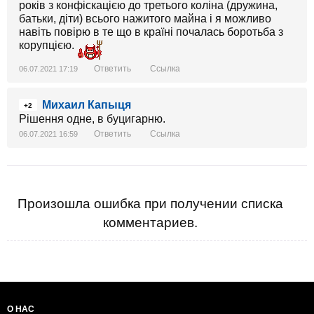
років з конфіскацією до третього коліна (дружина,
батьки, діти) всього нажитого майна і я можливо
навіть повірю в те що в країні почалась боротьба з
корупцією.
Ответить
Ссылка
06.07.2021 17:19
Михаил Капыця
+2
Рішення одне, в буцигарню.
Ответить
Ссылка
06.07.2021 16:59
Произошла ошибка при получении списка
комментариев.
О НАС