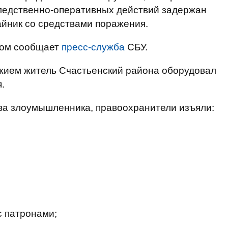
ледственно-оперативных действий задержан
айник со средствами поражения.
этом сообщает
пресс-служба
СБУ.
ужием житель Счастьенский района оборудовал
.
ва злоумышленника, правоохранители изъяли:
 с патронами;