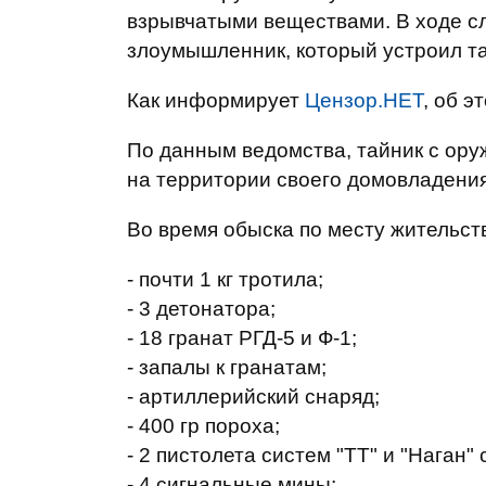
взрывчатыми веществами. В ходе с
злоумышленник, который устроил т
Как информирует
Цензор.НЕТ
, об 
По данным ведомства, тайник с ор
на территории своего домовладения
Во время обыска по месту жительст
- почти 1 кг тротила;
- 3 детонатора;
- 18 гранат РГД-5 и Ф-1;
- запалы к гранатам;
- артиллерийский снаряд;
- 400 гр пороха;
- 2 пистолета систем "ТТ" и "Наган"
- 4 сигнальные мины;