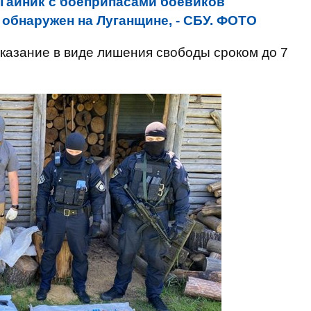
Тайник с боеприпасами боевиков
 обнаружен на Луганщине, - СБУ. ФОТО
казание в виде лишения свободы сроком до 7