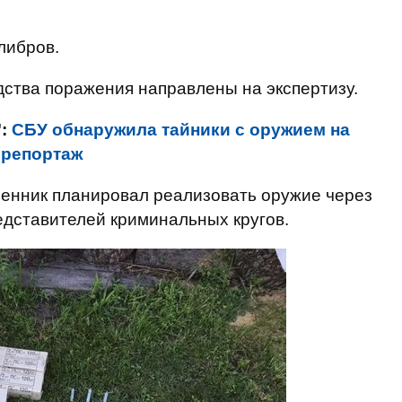
либров.
ства поражения направлены на экспертизу.
":
СБУ обнаружила тайники с оружием на
Орепортаж
енник планировал реализовать оружие через
редставителей криминальных кругов.