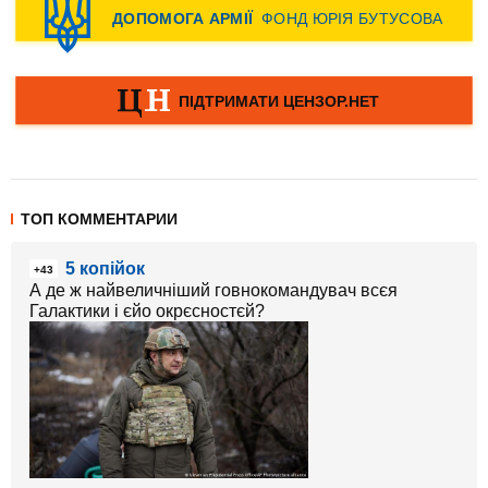
ТОП КОММЕНТАРИИ
5 копійок
+43
А де ж найвеличніший говнокомандувач всєя
Галактики і єйо окрєсностєй?