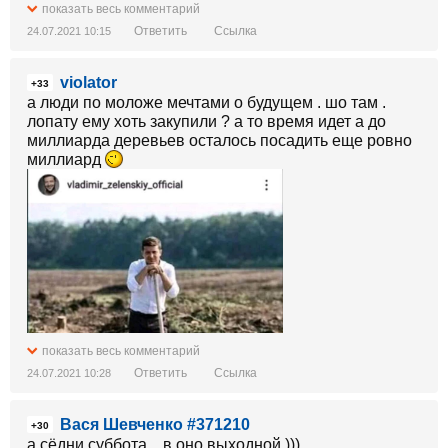
показать весь комментарий
Ответить
Ссылка
24.07.2021 10:15
violator
+33
а люди по моложе мечтами о будущем . шо там .
лопату ему хоть закупили ? а то время идет а до
миллиарда деревьев осталось посадить еще ровно
миллиард
показать весь комментарий
Ответить
Ссылка
24.07.2021 10:28
Вася Шевченко #371210
+30
а сёдни суббота... в оно выходной )))