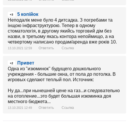
5 копійок
+3
Неподалік мене було 4 дитсадка. З погребами та
інщою інфраструктурою. Тепер в одному
стоматологія, в другому якийсь торговий дім без
назви, в третьому якась контора непоймищо, а на
четвертому написано продам/аренда вже років 10.
Ответить
Ссылка
13.10.2021 12:59
Привет
+2
Одна из "изюминок" будущего дошкольного
учреждения - большие окна, от пола до потолка. В
игровых сделают теплый пол. Источник:
Ну да...при нынешней цене на газ...и следовательно
на отопление...это будет большая изюминка доя
местного бюджета...
Ответить
Ссылка
13.10.2021 12:49