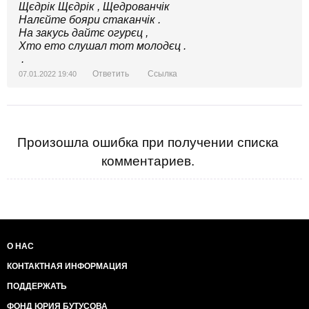
Щєдрік Щєдрік , Щедрованчік
Налєйте бояри стаканчік .
На закусь дайтє огурєц ,
Хто ето слушал тот молодєц .
.
Ответить
Ссылка
07.01.2022 19:40
Произошла ошибка при получении списка
комментариев.
О НАС
КОНТАКТНАЯ ИНФОРМАЦИЯ
ПОДДЕРЖАТЬ
ФОНД ЮРИЯ БУТУСОВА