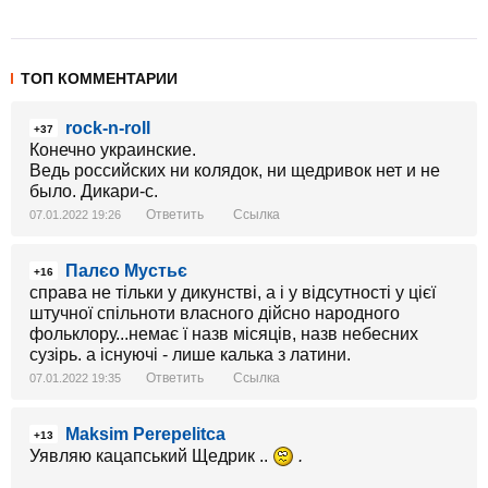
ТОП КОММЕНТАРИИ
rock-n-roll
+37
Конечно украинские.
Ведь российских ни колядок, ни щедривок нет и не
было. Дикари-с.
Ответить
Ссылка
07.01.2022 19:26
Палєо Мустьє
+16
справа не тільки у дикунстві, а і у відсутності у цієї
штучної спільноти власного дійсно народного
фольклору...немає ї назв місяців, назв небесних
сузірь. а існуючі - лише калька з латини.
Ответить
Ссылка
07.01.2022 19:35
Maksim Perepelitca
+13
Уявляю кацапський Щедрик ..
.