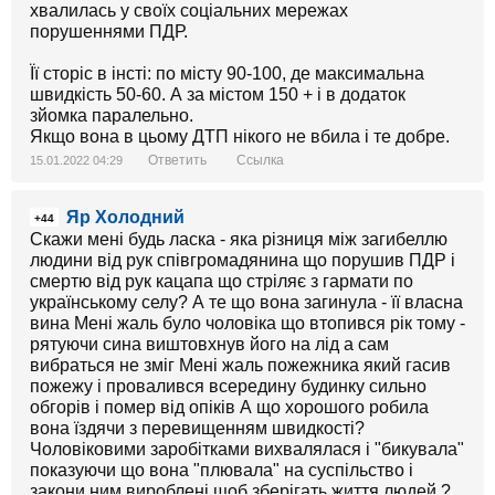
хвалилась у своїх соціальних мережах
порушеннями ПДР.
Її сторіс в інсті: по місту 90-100, де максимальна
швидкість 50-60. А за містом 150 + і в додаток
зйомка паралельно.
Якщо вона в цьому ДТП нікого не вбила і те добре.
Ответить
Ссылка
15.01.2022 04:29
Яр Холодний
+44
Скажи мені будь ласка - яка різниця між загибеллю
людини від рук співгромадянина що порушив ПДР і
смертю від рук кацапа що стріляє з гармати по
українському селу? А те що вона загинула - її власна
вина Мені жаль було чоловіка що втопився рік тому -
рятуючи сина виштовхнув його на лід а сам
вибраться не зміг Мені жаль пожежника який гасив
пожежу і провалився всередину будинку сильно
обгорів і помер від опіків А що хорошого робила
вона їздячи з перевищенням швидкості?
Чоловіковими заробітками вихвалялася і "бикувала"
показуючи що вона "плювала" на суспільство і
закони ним вироблені щоб зберігать життя людей ?