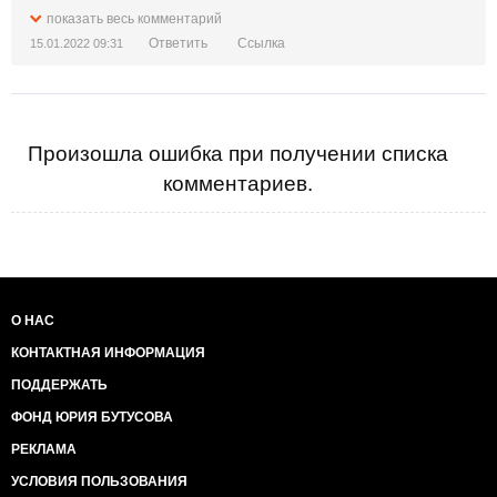
"Людяність" тут ні при чому!
показать весь комментарий
Ответить
Ссылка
15.01.2022 09:31
Произошла ошибка при получении списка
комментариев.
О НАС
КОНТАКТНАЯ ИНФОРМАЦИЯ
ПОДДЕРЖАТЬ
ФОНД ЮРИЯ БУТУСОВА
РЕКЛАМА
УСЛОВИЯ ПОЛЬЗОВАНИЯ