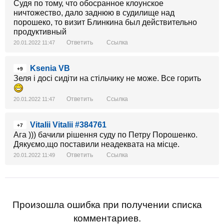
Судя по тому, что обосранное клоунское
ничтожество, дало заднюю в судилище над
порошеко, то визит Блинкина был действительно
продуктивный
Ответить
Ссылка
20.01.2022 11:47
Ksenia VB
+9
Зеля і досі сидіти на стільчику не може. Все горить
Ответить
Ссылка
20.01.2022 11:47
Vitalii Vitalii #384761
+7
Ага ))) бачили рішення суду по Петру Порошенко.
Дякуємо,що поставили неадеквата на місце.
Ответить
Ссылка
20.01.2022 11:49
Произошла ошибка при получении списка
комментариев.