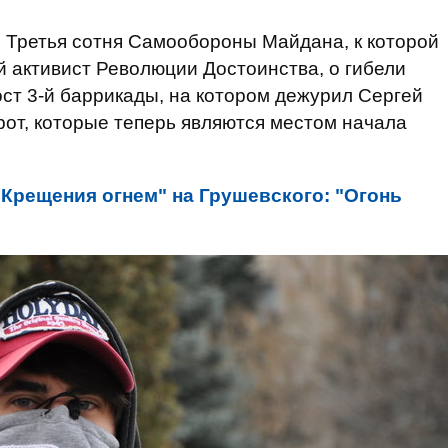
 Третья сотня Самообороны Майдана, к которой
 активист Революции Достоинства, о гибели
ост 3-й баррикады, на котором дежурил Сергей
рот, которые теперь являются местом начала
"Крещения огнем" на Грушевского: "Огонь