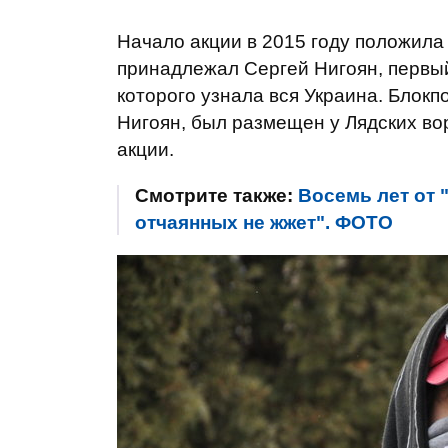
Начало акции в 2015 году положила
принадлежал Сергей Нигоян, первый
которого узнала вся Украина. Блокп
Нигоян, был размещен у Лядских во
акции.
Смотрите также:
Восемь лет от 
отчаянных не жжет". ФОТО