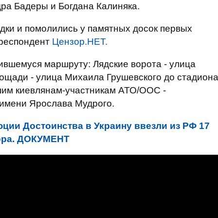
ра Бадеры и Богдана Калиняка.
дки и помолились у памятных досок первых
рреспондент
Цензор.НЕТ.
ившемуся маршруту: Лядские ворота - улица
ощади - улица Михаила Грушевского до стадион
шим киевлянам-участникам АТО/ООС -
имени Ярослава Мудрого.
ции Достоинства в Украину ввезли из РФ 17
рора. ДОКУМЕНТ