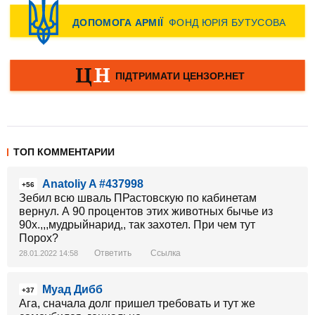
ТОП КОММЕНТАРИИ
Anatoliy A #437998
+56
Зебил всю шваль ПРастовскую по кабинетам
вернул. А 90 процентов этих животных бычье из
90х.,,,мудрыйнарид,, так захотел. При чем тут
Порох?
Ответить
Ссылка
28.01.2022 14:58
Муад Дибб
+37
Ага, сначала долг пришел требовать и тут же