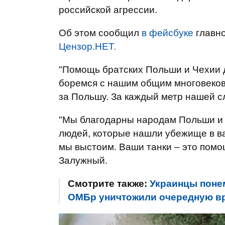
российской агрессии.
Об этом сообщил
в фейсбуке
главн
Цензор.НЕТ.
"Помощь братских Польши и Чехии 
боремся с нашим общим многовеков
за Польшу. За каждый метр нашей сл
"Мы благодарны народам Польши и 
людей, которые нашли убежище в ва
мы выстоим. Ваши танки – это помощ
Залужный.
Смотрите также:
Украинцы понем
ОМБр уничтожили очередную в