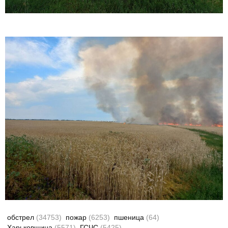
обстрел
(34753)
пожар
(6253)
пшеница
(64)
Харьковщина
(5571)
ГСЧС
(5425)