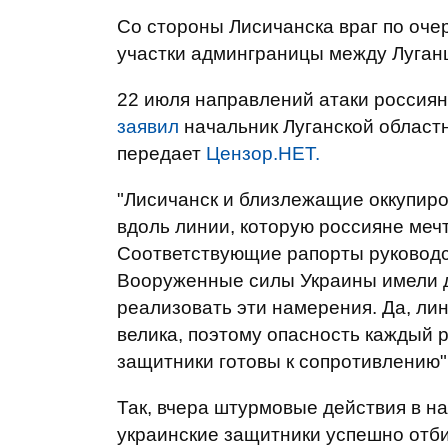
Со стороны Лисичанска враг по очер
участки админграницы между Луган
22 июля направлений атаки россиян
заявил
начальник Луганской област
передает
Цензор.НЕТ.
"Лисичанск и близлежащие оккупиро
вдоль линии, которую россияне меч
Соответствующие рапорты руководст
Вооруженные силы Украины имели др
реализовать эти намерения. Да, ли
велика, поэтому опасность каждый р
защитники готовы к сопротивлению",
Так, вчера штурмовые действия в н
украинские защитники успешно отби