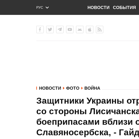
НОВОСТИ
СОБЫТИЯ
РУС
ENG
УКР
НОВОСТИ
ФОТО
ВОЙНА
Защитники Украины от
со стороны Лисичанска
боеприпасами вблизи 
Славяносербска, - Гай