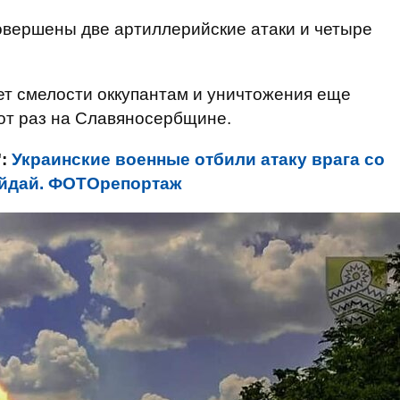
овершены две артиллерийские атаки и четыре
ет смелости оккупантам и уничтожения еще
тот раз на Славяносербщине.
":
Украинские военные отбили атаку врага со
айдай. ФОТОрепортаж