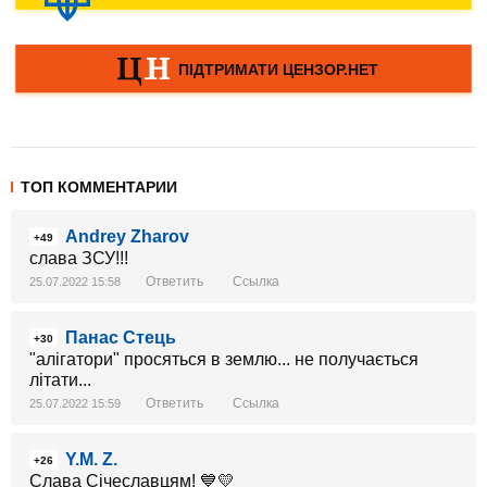
ТОП КОММЕНТАРИИ
Andrey Zharov
+49
слава ЗСУ!!!
Ответить
Ссылка
25.07.2022 15:58
Панас Стець
+30
"алігатори" просяться в землю... не получається
літати...
Ответить
Ссылка
25.07.2022 15:59
Y.M. Z.
+26
Слава Січеславцям! 💙💛