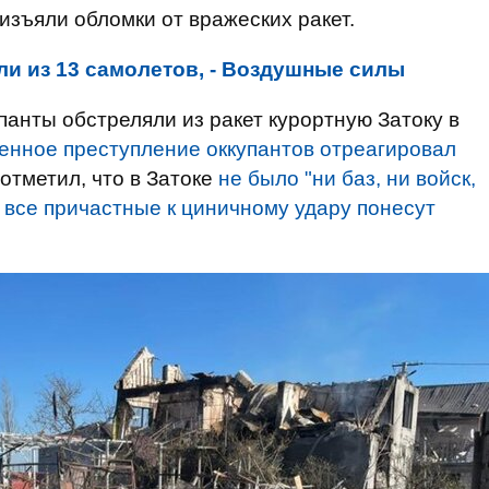
изъяли обломки от вражеских ракет.
ли из 13 самолетов, - Воздушные силы
панты обстреляли из ракет курортную Затоку в
енное преступление оккупантов отреагировал
 отметил, что в Затоке
не было "ни баз, ни войск,
 все причастные к циничному удару понесут