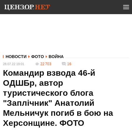
НОВОСТИ
ФОТО
ВОЙНА
22 703
16
28.07.22 19:01
Командир взвода 46-й
ОДШБр, автор
туристического блога
"Заплічник" Анатолий
Мельничук погиб в бою на
Херсонщине. ФОТО