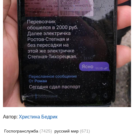
Автор:
Христина Бедрик
Госпогранслужба
(7425)
русский мир
(671)