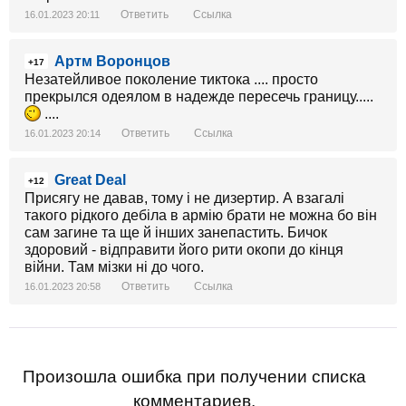
Ответить
Ссылка
16.01.2023 20:11
Артм Воронцов
+17
Незатейливое поколение тиктока .... просто
прекрылся одеялом в надежде пересечь границу.....
....
Ответить
Ссылка
16.01.2023 20:14
Great Deal
+12
Присягу не давав, тому і не дизертир. А взагалі
такого рідкого дебіла в армію брати не можна бо він
сам загине та ще й інших занепастить. Бичок
здоровий - відправити його рити окопи до кінця
війни. Там мізки ні до чого.
Ответить
Ссылка
16.01.2023 20:58
Произошла ошибка при получении списка
комментариев.