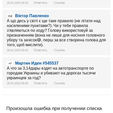
Ответить
Ссылка
18.01.2023 09:33
Віктор Павленко
+12
А що десь у світі є ще таке правило (не літати над
населеними пунктами?). Чи у тебе правила
з'являються по ходу? Голову використовуй за
призначенням (вона не лише для носіння головного
убору та зачісок😅, перш за все створена голова для
того, щоб мислити).
Ответить
Ссылка
18.01.2023 09:42
Мартин Иден #545537
+7
А что за 3,14дары ездят на автотранспорте по
городам Украины и убивают на дорогах тысячи
украинцев за год?
Ответить
Ссылка
18.01.2023 09:39
Произошла ошибка при получении списка