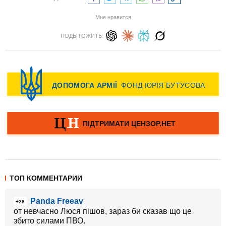
Мне нравится
ПОДЫТОЖИТЬ:
ТОП КОММЕНТАРИИ
Panda Freeav
+28
от невчасно Люся пішов, зараз би сказав що це
збито силами ПВО.