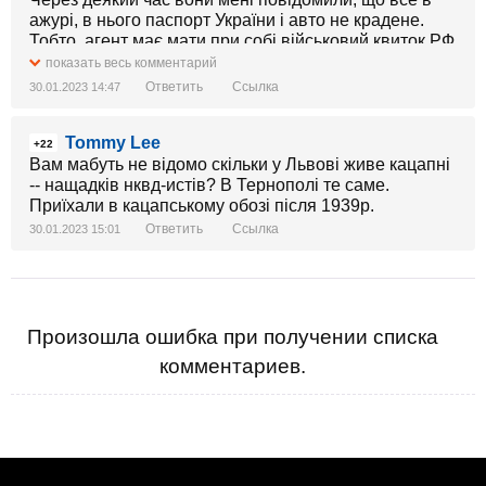
ажурі, в нього паспорт України і авто не крадене.
Тобто, агент має мати при собі військовий квиток РФ
та іздити на краденому авто, що б його затримали.
показать весь комментарий
Ответить
Ссылка
30.01.2023 14:47
Tommy Lee
+22
Вам мабуть не відомо скільки у Львові живе кацапні
-- нащадків нквд-истів? В Тернополі те саме.
Приїхали в кацапському обозі після 1939р.
Ответить
Ссылка
30.01.2023 15:01
Произошла ошибка при получении списка
комментариев.