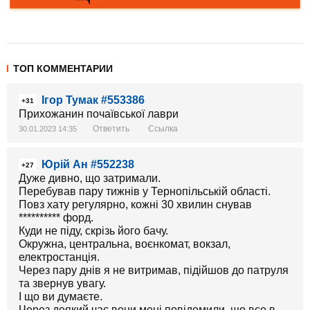
ТОП КОММЕНТАРИИ
Ігор Тумак #553386
+31
Прихожанин почаївської лаври
Ответить
Ссылка
30.01.2023 14:35
Юрій Ан #552238
+27
Дуже дивно, що затримали.
Перебував пару тижнів у Тернопільській області.
Повз хату регулярно, кожні 30 хвилин снував
********** форд.
Куди не піду, скрізь його бачу.
Окружна, центральна, воєнкомат, вокзал,
електростанція.
Через пару днів я не витримав, підійшов до патруля
та звернув увагу.
І що ви думаєте.
Через деякий час вони мені повідомили, що все в