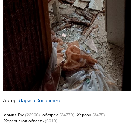
Автор:
Лариса Кононенко
армия РФ
(23906)
обстрел
(34779)
Херсон
(3475)
Херсонская область
(6010)