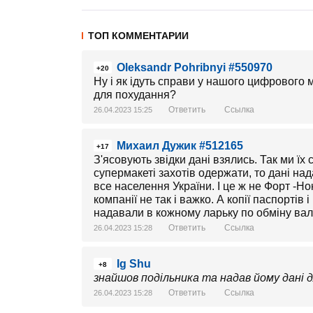
ТОП КОММЕНТАРИИ
Oleksandr Pohribnyi #550970
+20
Ну і як ідуть справи у нашого цифрового 
для похудання?
Ответить
Ссылка
26.04.2023 15:25
Михаил Дужик #512165
+17
З'ясовують звідки дані взялись. Так ми їх 
супермакеті захотів одержати, то дані над
все населення України. І це ж не Форт -Но
компанії не так і важко. А копії паспорті
надавали в кожному ларьку по обміну валю
Ответить
Ссылка
26.04.2023 15:28
Ig Shu
+8
знайшов подільника та надав йому дані дл
Ответить
Ссылка
26.04.2023 15:28