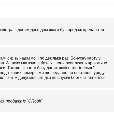
міністра, єдиним досвідом якого був продаж препаратів
самі скрізь надаємо. І по декілька раз. Бонусну карту у
ав. А таких магазинів безліч і вони охоплюють практично
кси. Так що вкрасти базу даних якоїсь торгівельної
в і податкових номерів ми ще недавно по постанові уряду
т. Потім дивуємось звідки неіснуючі борги з'являються.
я продажу із "ОПодії".