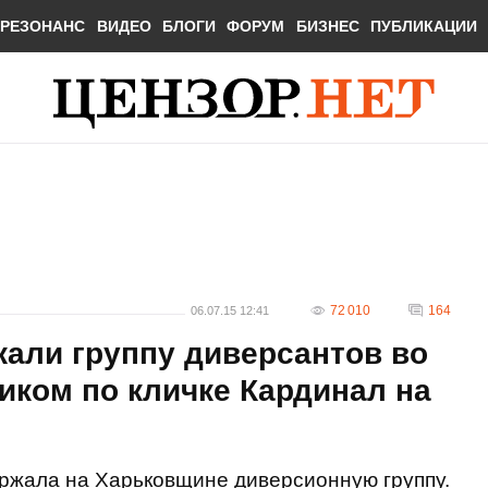
РЕЗОНАНС
ВИДЕО
БЛОГИ
ФОРУМ
БИЗНЕС
ПУБЛИКАЦИИ
72 010
164
06.07.15 12:41
али группу диверсантов во
виком по кличке Кардинал на
ржала на Харьковщине диверсионную группу.