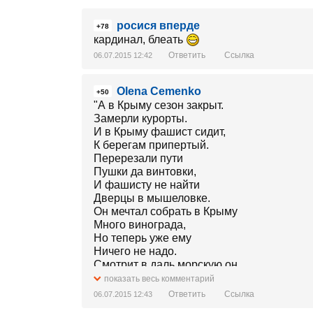
росися вперде
+78
кардинал, блеать
Ответить
Ссылка
06.07.2015 12:42
Olena Cemenko
+50
"А в Крыму сезон закрыт.
Замерли курорты.
И в Крыму фашист сидит,
К берегам припертый.
Перерезали пути
Пушки да винтовки,
И фашисту не найти
Дверцы в мышеловке.
Он мечтал собрать в Крыму
Много винограда,
Но теперь уже ему
Ничего не надо.
Смотрит в даль морскую он,
Хмурый и печальный.
показать весь комментарий
Для него теперь сезон
Ответить
Ссылка
06.07.2015 12:43
Настает купальный."